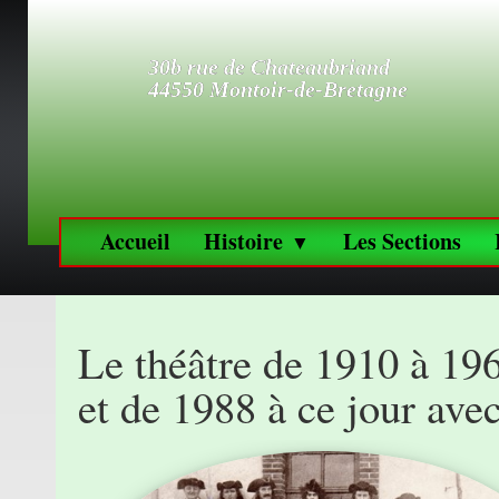
30b rue de Chateaubriand
44550 Montoir-de-Bretagne
Accueil
Histoire
Les Sections
▼
Le théâtre de 1910 à 19
et de 1988 à ce jour av