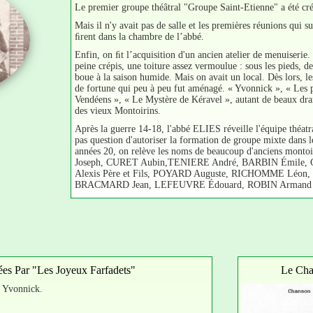
Le premier groupe théâtral "Groupe Saint-Etienne" a été créé
Mais il n'y avait pas de salle et les premières réunions qui s
ﬁrent dans la chambre de l’abbé.
Enfin, on ﬁt l’acquisition d'un ancien atelier de menuiserie.
peine crépis, une toiture assez vermoulue : sous les pieds, de
boue à la saison humide. Mais on avait un local. Dès lors, les
de fortune qui peu à peu fut aménagé. « Yvonnick », « Les p
Vendéens », « Le Mystère de Kéravel », autant de beaux dr
des vieux Montoirins.
Après la guerre 14-18, l'abbé ELIES réveille l'équipe théatral
pas question d'autoriser la formation de groupe mixte dans le
années 20, on relève les noms de beaucoup d'anciens mon
Joseph, CURET Aubin,TENIERE André, BARBIN Émile, 
Alexis Père et Fils, POYARD Auguste, RICHOMME Léon
BRACMARD Jean, LEFEUVRE Édouard, ROBIN Armand 
ées Par "Les Joyeux Farfadets"
Le Cha
, Yvonnick.