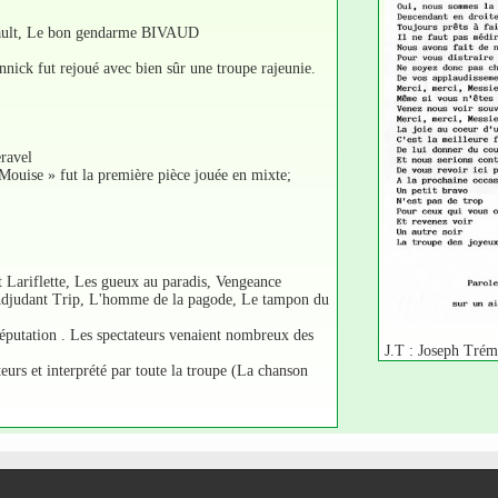
nault, Le bon gendarme BIVAUD
onnick fut rejoué avec bien sûr une troupe rajeunie.
ravel
ouise » fut la première pièce jouée en mixte;
t Lariflette, Les gueux au paradis, Vengeance
l'Adjudant Trip, L'homme de la pagode, Le tampon du
réputation . Les spectateurs venaient nombreux des
J.T : Joseph Tré
eurs et interprété par toute la troupe (La chanson