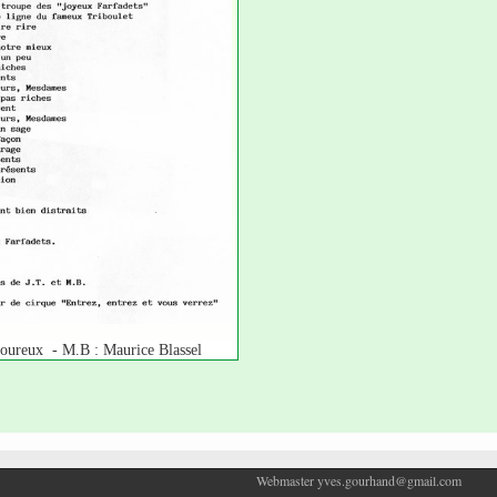
moureux - M.B : Maurice Blassel
Webmaster yves.gourhand@gmail.com