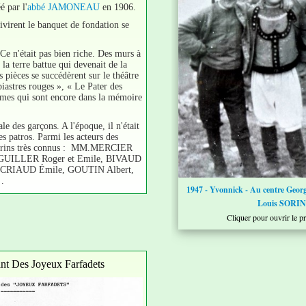
 par l'
abbé JAMONEAU
en 1906.
uivirent le banquet de fondation se
 Ce n'était pas bien riche. Des murs à
 la terre battue qui devenait de la
 pièces se succédèrent sur le théâtre
iastres rouges », « Le Pater des
ames qui sont encore dans la mémoire
e des garçons. A l'époque, il n'était
s patros. Parmi les acteurs des
toirins très connus : MM.MERCIER
GUILLER Roger et Emile, BIVAUD
, CRIAUD Émile, GOUTIN Albert,
.
1947 - Yvonnick - Au centre Ge
Louis SORIN
Cliquer pour ouvrir le 
nt Des Joyeux Farfadets