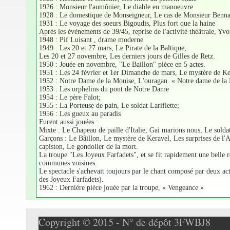
1926 : Monsieur l'aumônier, Le diable en manoeuvre
1928 : Le domestique de Monseigneur, Le cas de Monsieur Ben
1931 : Le voyage des soeurs Bigoudis, Plus fort que la haine
Après les évènements de 39/45, reprise de l'activité théâtrale, Yv
1948 : Pif Luisant , drame moderne
1949 : Les 20 et 27 mars, Le Pirate de la Baltique;
Les 20 et 27 novembre, Les derniers jours de Gilles de Retz.
1950 : Jouée en novembre, "Le Baillon" pièce en 5 actes.
1951 : Les 24 février et 1er Dimanche de mars, Le mystère de Ke
1952 : Notre Dame de la Mouise, L'ouragan. « Notre dame de la M
1953 : Les orphelins du pont de Notre Dame
1954 : Le père Falot;
1955 : La Porteuse de pain, Le soldat Lariflette;
1956 : Les gueux au paradis
Furent aussi jouées :
Mixte : Le Chapeau de paille d'Italie, Gai marions nous, Le solda
Garçons : Le Bâillon, Le mystère de Keravel, Les surprises de 
capiston, Le gondolier de la mort.
La troupe "Les Joyeux Farfadets", et se fit rapidement une belle 
communes voisines.
Le spectacle s'achevait toujours par le chant composé par deux act
des Joyeux Farfadets).
1962 : Dernière pièce jouée par la troupe, « Vengeance »
Copyright © 2015 - N° de dépôt 3FWBJ8