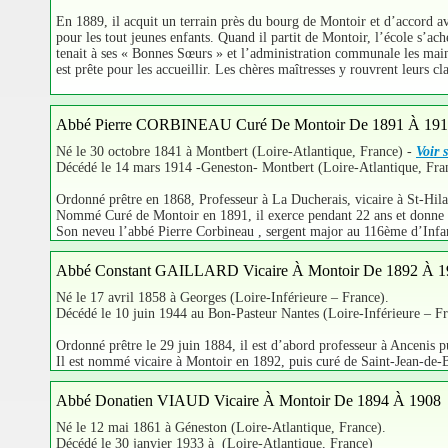
En 1889, il acquit un terrain près du bourg de Montoir et d’accord ave
pour les tout jeunes enfants. Quand il partit de Montoir, l’école s’ach
tenait à ses « Bonnes Sœurs » et l’administration communale les maint
est prête pour les accueillir. Les chères maîtresses y rouvrent leurs 
Abbé Pierre CORBINEAU Curé De Montoir De 1891 À 19
Né le 30 octobre 1841 à Montbert (Loire-Atlantique, France) -
Voir 
Décédé le 14 mars 1914 -Geneston- Montbert (Loire-Atlantique, Fra
Ordonné prêtre en 1868, Professeur à La Ducherais, vicaire à St-Hil
Nommé Curé de Montoir en 1891, il exerce pendant 22 ans et donne sa 
Son neveu l’abbé Pierre Corbineau , sergent major au 116ème d’Infan
Abbé Constant GAILLARD Vicaire À Montoir De 1892 À 1
Né le 17 avril 1858 à Georges (Loire-Inférieure – France).
Décédé le 10 juin 1944 au Bon-Pasteur Nantes (Loire-Inférieure – Fr
Ordonné prêtre le 29 juin 1884, il est d’abord professeur à Ancenis p
Il est nommé vicaire à Montoir en 1892, puis curé de Saint-Jean-de-B
Abbé Donatien VIAUD Vicaire À Montoir De 1894 À 1908
Né le 12 mai 1861 à Géneston (Loire-Atlantique, France).
Décédé le 30 janvier 1933 à (Loire-Atlantique, France)