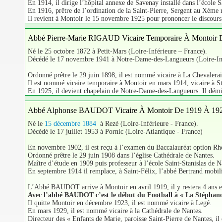
En 1914, il dirige l’hôpital annexe de Savenay installé dans l’école S
En 1916, prêtre de l’ordination de la Saint-Pierre, Sergent au Xème ré
Il revient à Montoir le 15 novembre 1925 pour prononcer le discours 
Abbé Pierre-Marie RIGAUD Vicaire Temporaire À Montoir 
Né le 25 octobre 1872 à Petit-Mars (Loire-Inférieure – France).
Décédé le 17 novembre 1941 à Notre-Dame-des-Langueurs (Loire-Inf
Ordonné prêtre le 29 juin 1898, il est nommé vicaire à La Chevalerais
Il est nommé vicaire temporaire à Montoir en mars 1914, vicaire à 
En 1925, il devient chapelain de Notre-Dame-des-Langueurs. Il démis
Abbé Alphonse BAUDOT Vicaire À Montoir De 1919 À 19
Né le
15 décembre 1884
à Rezé (Loire-Inférieure - France).
Décédé le 17 juillet 1953 à Pornic (Loire-Atlantique - France)
En novembre 1902, il est reçu à l’examen du Baccalauréat option Rhét
Ordonné prêtre le 29 juin 1908 dans l’église Cathédrale de Nantes.
Maître d’étude en 1909 puis professeur à l’école Saint-Stanislas de N
En septembre 1914 il remplace, à Saint-Félix, l’abbé Bertrand mobili
L’Abbé BAUDOT arrive à Montoir en avril 1919, il y restera 4 ans e
Avec l’abbé BAUDOT c’est le début du Football à « La Stéphano
Il quitte Montoir en décembre 1923, il est nommé vicaire à Legé.
En mars 1929, il est nommé vicaire à la Cathédrale de Nantes.
Directeur des « Enfants de Marie, paroisse Saint-Pierre de Nantes,