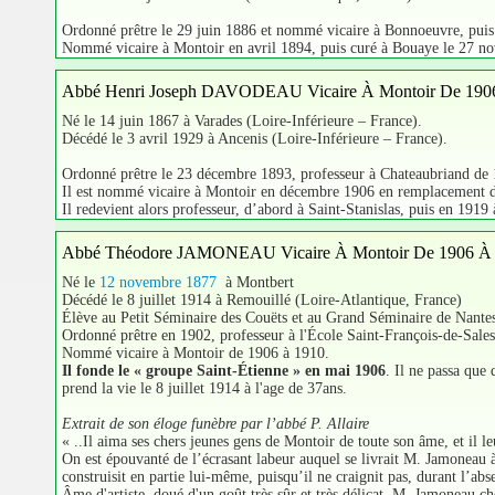
Ordonné prêtre le 29 juin 1886 et nommé vicaire à Bonnoeuvre, puis
Nommé vicaire à Montoir en avril 1894, puis curé à Bouaye le 27 n
Abbé Henri Joseph DAVODEAU Vicaire À Montoir De 190
Né le 14 juin 1867 à Varades (Loire-Inférieure – France).
Décédé le 3 avril 1929 à Ancenis (Loire-Inférieure – France).
Ordonné prêtre le 23 décembre 1893, professeur à Chateaubriand de 
Il est nommé vicaire à Montoir en décembre 1906 en remplacement de 
Il redevient alors professeur, d’abord à Saint-Stanislas, puis en 1919 
Abbé Théodore JAMONEAU Vicaire À Montoir De 1906 À
Né le
12 novembre 1877
à Montbert
Décédé le 8 juillet 1914 à Remouillé (Loire-Atlantique, France)
Élève au Petit Séminaire des Couëts et au Grand Séminaire de Nante
Ordonné prêtre en 1902, professeur à l'École Saint-François-de-Sale
Nommé vicaire à Montoir de 1906 à 1910.
Il fonde le « groupe Saint-Étienne » en mai 1906
. Il ne passa que
prend la vie le 8 juillet 1914 à l'age de 37ans.
Extrait de son éloge funèbre par l’abbé P. Allaire
« ..Il aima ses chers jeunes gens de Montoir de toute son âme, et il le
On est épouvanté de l’écrasant labeur auquel se livrait M. Jamoneau à
construisit en partie lui-même, puisqu’il ne craignit pas, durant l’ab
Âme d'artiste, doué d'un goût très sûr et très délicat, M. Jamoneau ch