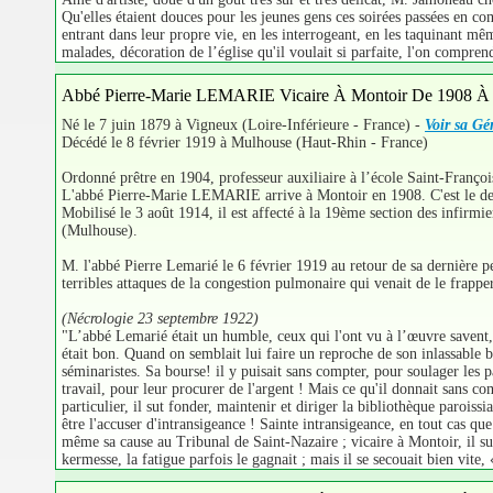
Qu'elles étaient douces pour les jeunes gens ces soirées passées en co
entrant dans leur propre vie, en les interrogeant, en les taquinant même
malades, décoration de l’église qu'il voulait si parfaite, l'on compren
Abbé Pierre-Marie LEMARIE Vicaire À Montoir De 1908 À
Né le 7 juin 1879 à Vigneux (Loire-Inférieure - France) -
Voir sa Gé
Décédé le 8 février 1919 à Mulhouse (Haut-Rhin - France)
Ordonné prêtre en 1904, professeur auxiliaire à l’école Saint-Françoi
L'abbé Pierre-Marie LEMARIE arrive à Montoir en 1908. C'est le deux
Mobilisé le 3 août 1914, il est affecté à la 19ème section des infir
(Mulhouse).
M. l'abbé Pierre Lemarié le 6 février 1919 au retour de sa dernière p
terribles attaques de la congestion pulmonaire qui venait de le frapper
(Nécrologie 23 septembre 1922)
"L’abbé Lemarié était un humble, ceux qui l'ont vu à l’œuvre savent, po
était bon. Quand on semblait lui faire un reproche de son inlassable b
séminaristes. Sa bourse! il y puisait sans compter, pour soulager les p
travail, pour leur procurer de l'argent ! Mais ce qu'il donnait sans c
particulier, il sut fonder, maintenir et diriger la bibliothèque parois
être l'accuser d'intransigeance ! Sainte intransigeance, en tout cas que
même sa cause au Tribunal de Saint-Nazaire ; vicaire à Montoir, il sut
kermesse, la fatigue parfois le gagnait ; mais il se secouait bien vite, 