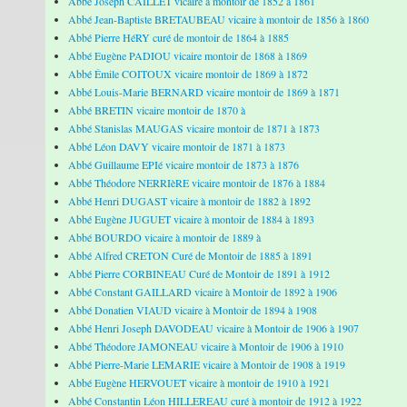
Abbé Joseph CAILLET vicaire à montoir de 1852 à 1861
Abbé Jean-Baptiste BRETAUBEAU vicaire à montoir de 1856 à 1860
Abbé Pierre HéRY curé de montoir de 1864 à 1885
Abbé Eugène PADIOU vicaire montoir de 1868 à 1869
Abbé Émile COITOUX vicaire montoir de 1869 à 1872
Abbé Louis-Marie BERNARD vicaire montoir de 1869 à 1871
Abbé BRETIN vicaire montoir de 1870 à
Abbé Stanislas MAUGAS vicaire montoir de 1871 à 1873
Abbé Léon DAVY vicaire montoir de 1871 à 1873
Abbé Guillaume EPIé vicaire montoir de 1873 à 1876
Abbé Théodore NERRIèRE vicaire montoir de 1876 à 1884
Abbé Henri DUGAST vicaire à montoir de 1882 à 1892
Abbé Eugène JUGUET vicaire à montoir de 1884 à 1893
Abbé BOURDO vicaire à montoir de 1889 à
Abbé Alfred CRETON Curé de Montoir de 1885 à 1891
Abbé Pierre CORBINEAU Curé de Montoir de 1891 à 1912
Abbé Constant GAILLARD vicaire à Montoir de 1892 à 1906
Abbé Donatien VIAUD vicaire à Montoir de 1894 à 1908
Abbé Henri Joseph DAVODEAU vicaire à Montoir de 1906 à 1907
Abbé Théodore JAMONEAU vicaire à Montoir de 1906 à 1910
Abbé Pierre-Marie LEMARIE vicaire à Montoir de 1908 à 1919
Abbé Eugène HERVOUET vicaire à montoir de 1910 à 1921
Abbé Constantin Léon HILLEREAU curé à montoir de 1912 à 1922