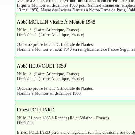
Vicaire à Saint-Clément, Il est
nommé curé à Montoir en
novembre
Il quitte Montoir en décembre 1950 pour Sainte-Pazanne en remplac
13 mai 1950, Messe des Jacistes Nantais à Notre-Dame de Paris, l’abb
Abbé MOULIN Vicaire À Montoir 1948
Né le à (Loire-Atlantique, France).
Décédé le à (Loire-Atlantique, France)
Ordonné prêtre le à la Cathédrale de Nantes,
Nommé à Montoir en août 1948 en remplacement de l’abbé Séguinea
Abbé HERVOUET 1950
Né le à (Loire-Atlantique, France).
Décédé le à (Loire-Atlantique, France)
Ordonné prêtre le à la Cathédrale de Nantes,
Nommé à Montoir en décembre 1950
Ernest FOLLIARD
Né le 31 aout 1865 à Rennes (Ile-et-Vilaine - France)
Décédé le
Ernest FOLLIARD père, riche négociant rennais, domicilié rue de Bert