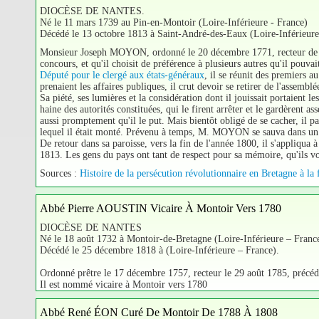
DIOCÈSE DE NANTES.
Né le 11 mars 1739 au Pin-en-Montoir (Loire-Inférieure - France)
Décédé le 13 octobre 1813 à Saint-André-des-Eaux (Loire-Inférieure
Monsieur Joseph MOYON, ordonné le 20 décembre 1771, recteur de Sain
concours, et qu'il choisit de préférence à plusieurs autres qu'il pouvai
Député pour le clergé aux états-généraux
, il se réunit des premiers a
prenaient les affaires publiques, il crut devoir se retirer de l'assembl
Sa piété, ses lumières et la considération dont il jouissait portaient l
haine des autorités constituées, qui le firent arrêter et le gardèrent 
aussi promptement qu'il le put. Mais bientôt obligé de se cacher, il pa
lequel il était monté. Prévenu à temps, M. MOYON se sauva dans un can
De retour dans sa paroisse, vers la fin de l'année 1800, il s'appliqua
1813. Les gens du pays ont tant de respect pour sa mémoire, qu'ils v
Sources :
Histoire de la persécution révolutionnaire en Bretagne à l
Abbé Pierre AOUSTIN Vicaire À Montoir Vers 1780
DIOCÈSE DE NANTES
Né le 18 août 1732 à Montoir-de-Bretagne (Loire-Inférieure – Franc
Décédé le 25 décembre 1818 à (Loire-Inférieure – France).
Ordonné prêtre le 17 décembre 1757, recteur le 29 août 1785, précéd
Il est nommé vicaire à Montoir vers 1780
Abbé René ÉON Curé De Montoir De 1788 À 1808