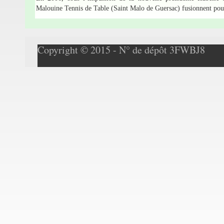
Malouine Tennis de Table (Saint Malo de Guersac) fusionnent po
Copyright © 2015 - N° de dépôt 3FWBJ8