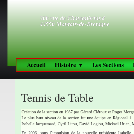
30b rue de Chateaubriand
44550 Montoir-de-Bretagne
Accueil
Histoire
Les Sections
▼
Tennis de Table
Création de la section en 1987 par Gérard Cléroux et Roger Morg
Le plus haut niveau de la section fut une équipe en Régional 1.
Isabelle Jacquemard, Cyril Litou, David Logiou, Mickael Urien,
En 2006, sous l’impulsion de la nouvelle présidente Isabelle