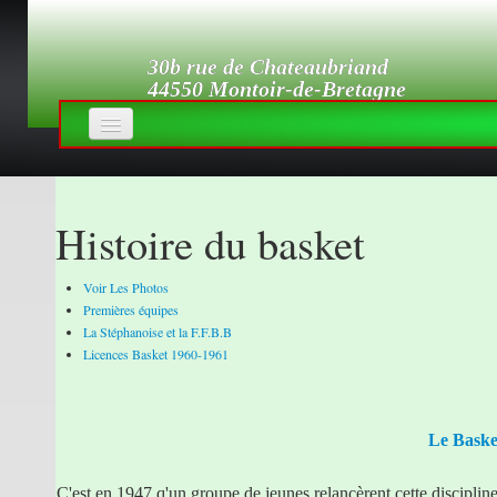
30b rue de Chateaubriand
44550 Montoir-de-Bretagne
Accueil
Histoire
▼
Histoire du basket
Les Sections
Voir Les Photos
Revue de Presse
Premières équipes
La Stéphanoise et la F.F.B.B
Photothèque
Licences Basket 1960-1961
Accès réservé
Le Basket
C'est en 1947 q'un groupe de jeunes relancèrent cette discipli