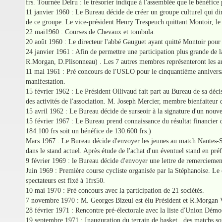
frs. Tournée Delru : le trésorier indique à l'assemblée que le bénéfic
11 janvier 1960 : Le Bureau décide de créer un groupe culturel qui dir
de ce groupe. Le vice-président Henry Trespeuch quittant Montoir, l
22 mai1960 : Courses de Chevaux et tombola.
20 août 1960 : Le directeur l'abbé Gauguet ayant quitté Montoir pour 
24 janvier 1961 : Afin de permettre une participation plus grande de 
R.Morgan, D.Plisonneau) . Les 7 autres membres représenteront les aut
11 mai 1961 : Pré concours de l'USLO pour le cinquantième anniversaire
manifestation.
15 février 1962 : Le Président Ollivaud fait part au Bureau de sa déci
des activités de l'association. M. Joseph Mercier, membre bienfaiteur d
15 avril 1962 : Le Bureau décide de surseoir à la signature d'un nou
15 février 1967 : Le Bureau prend connaissance du résultat financier d
184.100 frs soit un bénéfice de 130.600 frs.)
Mars 1967 : Le Bureau décide d'envoyer les jeunes au match Nantes-St 
dans le stand actuel. Après étude de l'achat d'un éventuel stand en pré
9 février 1969 : le Bureau décide d'envoyer une lettre de remerciement
Juin 1969 : Première course cycliste organisée par la Stéphanoise. Le c
spectateurs est fixé à 1frs50.
10 mai 1970 : Pré concours avec la participation de 21 sociétés.
7 novembre 1970 : M. Georges Bizeul est élu Président et R.Morgan V
28 février 1971 : Rencontre pré-électorale avec la liste d'Union Dém
19 septembre 1971 : Inauguration du terrain de basket . des matchs son