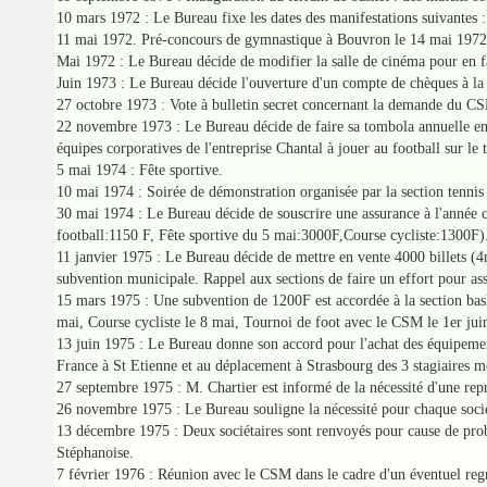
10 mars 1972 : Le Bureau fixe les dates des manifestations suivantes 
11 mai 1972. Pré-concours de gymnastique à Bouvron le 14 mai 1972
Mai 1972 : Le Bureau décide de modifier la salle de cinéma pour en fai
Juin 1973 : Le Bureau décide l'ouverture d'un compte de chèques à la
27 octobre 1973 : Vote à bulletin secret concernant la demande du CSM 
22 novembre 1973 : Le Bureau décide de faire sa tombola annuelle en c
équipes corporatives de l'entreprise Chantal à jouer au football sur le
5 mai 1974 : Fête sportive.
10 mai 1974 : Soirée de démonstration organisée par la section tennis
30 mai 1974 : Le Bureau décide de souscrire une assurance à l'année ch
football:1150 F, Fête sportive du 5 mai:3000F,Course cycliste:1300F)
11 janvier 1975 : Le Bureau décide de mettre en vente 4000 billets (4n
subvention municipale. Rappel aux sections de faire un effort pour ass
15 mars 1975 : Une subvention de 1200F est accordée à la section bas
mai, Course cycliste le 8 mai, Tournoi de foot avec le CSM le 1er ju
13 juin 1975 : Le Bureau donne son accord pour l'achat des équipements
France à St Etienne et au déplacement à Strasbourg des 3 stagiaires 
27 septembre 1975 : M. Chartier est informé de la nécessité d'une repr
26 novembre 1975 : Le Bureau souligne la nécessité pour chaque sociéta
13 décembre 1975 : Deux sociétaires sont renvoyés pour cause de probl
Stéphanoise.
7 février 1976 : Réunion avec le CSM dans le cadre d'un éventuel reg