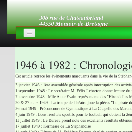
30b rue de Chateaubriand
44550 Montoir-de-Bretagne
Accueil
Histoire
▼
1946 à 1982 : Chronolog
Les Sections
Cet article retrace les évènements marquants dans la vie de la Stéphanoi
Revue de Presse
3 janvier 1946 : 1ère assemblée générale après interruption des activit
Photothèque
1 septembre 1948 : Le secrétaire M. Félix Lebreton donne lecture du règ
7 novembre 1948 : Mlle Anne Evain représentante des "Hirondelles Mon
Accès réservé
20 & 27 mars 1949 : La troupe de Théatre joue la pièces "Le pirate de
26 mai 1949 : Préconcours de Gymnastique à La Chapelle des Marais
4 juin 1949 : Bons résultats sportifs pour le football qui obtient la 2
11 juillet 1949 : Le Bureau prend note des excellents résultats obtenu
17 juillet 1949 : Kermesse de La Stéphanoise