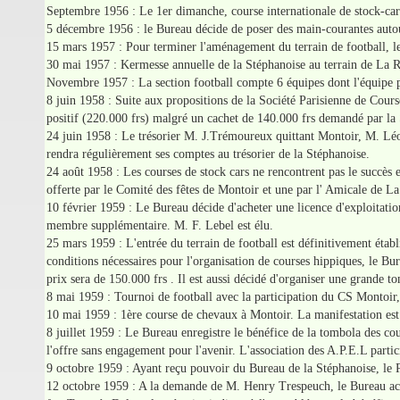
Septembre 1956 : Le 1er dimanche, course internationale de stock-cars. 
5 décembre 1956 : le Bureau décide de poser des main-courantes autour 
15 mars 1957 : Pour terminer l'aménagement du terrain de football, l
30 mai 1957 : Kermesse annuelle de la Stéphanoise au terrain de La 
Novembre 1957 : La section football compte 6 équipes dont l'équipe pr
8 juin 1958 : Suite aux propositions de la Société Parisienne de Cours
positif (220.000 frs) malgré un cachet de 140.000 frs demandé par la 
24 juin 1958 : Le trésorier M. J.Trémoureux quittant Montoir, M. Léon 
rendra régulièrement ses comptes au trésorier de la Stéphanoise.
24 août 1958 : Les courses de stock cars ne rencontrent pas le succès 
offerte par le Comité des fêtes de Montoir et une par l' Amicale de 
10 février 1959 : Le Bureau décide d'acheter une licence d'exploitatio
membre supplémentaire. M. F. Lebel est élu.
25 mars 1959 : L'entrée du terrain de football est définitivement établ
conditions nécessaires pour l'organisation de courses hippiques, le B
prix sera de 150.000 frs . Il est aussi décidé d'organiser une grande to
8 mai 1959 : Tournoi de football avec la participation du CS Montoir
10 mai 1959 : 1ère course de chevaux à Montoir. La manifestation est tr
8 juillet 1959 : Le Bureau enregistre le bénéfice de la tombola des c
l'offre sans engagement pour l'avenir. L'association des A.P.E.L partic
9 octobre 1959 : Ayant reçu pouvoir du Bureau de la Stéphanoise, le P
12 octobre 1959 : A la demande de M. Henry Trespeuch, le Bureau accep