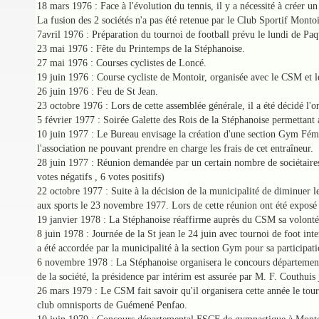
18 mars 1976 : Face à l'évolution du tennis, il y a nécessité à créer 
La fusion des 2 sociétés n'a pas été retenue par le Club Sportif Montoi
7avril 1976 : Préparation du tournoi de football prévu le lundi de Paqu
23 mai 1976 : Fête du Printemps de la Stéphanoise.
27 mai 1976 : Courses cyclistes de Loncé.
19 juin 1976 : Course cycliste de Montoir, organisée avec le CSM et 
26 juin 1976 : Feu de St Jean.
23 octobre 1976 : Lors de cette assemblée générale, il a été décidé l'
5 février 1977 : Soirée Galette des Rois de la Stéphanoise permettant 
10 juin 1977 : Le Bureau envisage la création d'une section Gym Fémin
l'association ne pouvant prendre en charge les frais de cet entraîneur.
28 juin 1977 : Réunion demandée par un certain nombre de sociétaires de
votes négatifs , 6 votes positifs)
22 octobre 1977 : Suite à la décision de la municipalité de diminuer 
aux sports le 23 novembre 1977. Lors de cette réunion ont été exposé 
19 janvier 1978 : La Stéphanoise réaffirme auprès du CSM sa volonté d
8 juin 1978 : Journée de la St jean le 24 juin avec tournoi de foot in
a été accordée par la municipalité à la section Gym pour sa partici
6 novembre 1978 : La Stéphanoise organisera le concours département
de la société, la présidence par intérim est assurée par M. F. Couthuis
26 mars 1979 : Le CSM fait savoir qu'il organisera cette année le tou
club omnisports de Guémené Penfao.