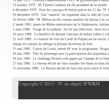
10 juin 1979 : Concours départemental FSCF de gymnastique à Montoir av
13 octobre 1979 : M. Florent Couthuis est élu président de la société
4 décembre 1979 : Pour les concours de belote prévus les 21 dec 79, 18
29 décembre 1979 : Une "sauterie" est organisée dans la salle de Gym.
16 février 1980 : M. Millon est élu comme membre du bureau à la com
L'année 1981, année du 80ème anniversaire de la Stéphanoise, initiale
1 mars 1980 : Tirage de la tombola. 1er lot une télévision, 2ème lot u
10 mars 1980 : Le bénéfice du dernier concours de belote s'élève à 2
21 avril 1980 : Le tournoi de foot du Lundi de Paques est un succès. L
charge les travaux de sablage et pelouse du terrain de foot.
15 mai 1980 : Course de Loncé, entrée 6F avec le programme. Progr
18 mai 1980 : Fête du printemps avec la participation des majorettes
19 mai 1980 : Le challenge Pernod a été gagné par l'équipe de la Sté
27 mai 1980 : Le bureau décide de faire installer des buses au bout du
15 novembre 1980 : Le Bureau décide de faire une porte entre le vestia
Copyright © 2015 - N° de dépôt 3FWBJ8