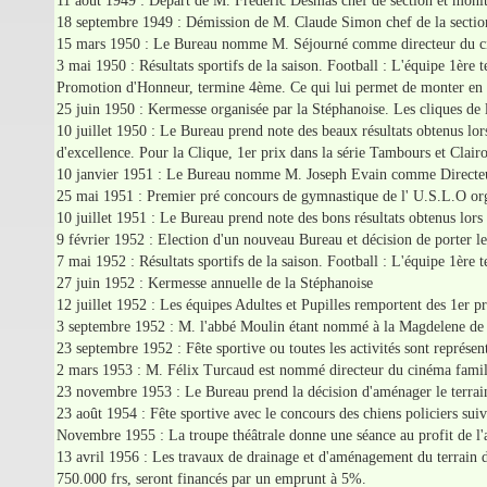
11 août 1949 : Départ de M. Frédéric Desmas chef de section et moni
18 septembre 1949 : Démission de M. Claude Simon chef de la secti
15 mars 1950 : Le Bureau nomme M. Séjourné comme directeur du c
3 mai 1950 : Résultats sportifs de la saison. Football : L'équipe 1ère 
Promotion d'Honneur, termine 4ème. Ce qui lui permet de monter en 
25 juin 1950 : Kermesse organisée par la Stéphanoise. Les cliques de 
10 juillet 1950 : Le Bureau prend note des beaux résultats obtenus lor
d'excellence. Pour la Clique, 1er prix dans la série Tambours et Clai
10 janvier 1951 : Le Bureau nomme M. Joseph Evain comme Directeu
25 mai 1951 : Premier pré concours de gymnastique de l' U.S.L.O organ
10 juillet 1951 : Le Bureau prend note des bons résultats obtenus lor
9 février 1952 : Election d'un nouveau Bureau et décision de porter 
7 mai 1952 : Résultats sportifs de la saison. Football : L'équipe 1ère
27 juin 1952 : Kermesse annuelle de la Stéphanoise
12 juillet 1952 : Les équipes Adultes et Pupilles remportent des 1er
3 septembre 1952 : M. l'abbé Moulin étant nommé à la Magdelene de N
23 septembre 1952 : Fête sportive ou toutes les activités sont représen
2 mars 1953 : M. Félix Turcaud est nommé directeur du cinéma famil
23 novembre 1953 : Le Bureau prend la décision d'aménager le terrain 
23 août 1954 : Fête sportive avec le concours des chiens policiers suiv
Novembre 1955 : La troupe théâtrale donne une séance au profit de l'as
13 avril 1956 : Les travaux de drainage et d'aménagement du terrain de
750.000 frs, seront financés par un emprunt à 5%.